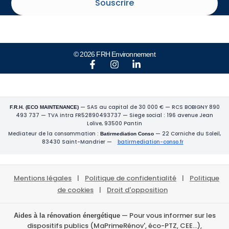
Souscrire
© 2026 FRH Environnement
— SAS au capital de 30 000 € — RCS BOBIGNY 890
F.R.H. (ECO MAINTENANCE)
493 737 — TVA intra FR52890493737 — Siege social : 196 avenue Jean
Lolive, 93500 Pantin
Mediateur de la consommation :
— 22 Corniche du Soleil,
Batirmediation Conso
83430 Saint-Mandrier —
batirmediation-conso.fr
Mentions légales
|
Politique de confidentialité
|
Politique
de cookies
|
Droit d'opposition
— Pour vous informer sur les
Aides à la rénovation énergétique
dispositifs publics (MaPrimeRénov', éco-PTZ, CEE…),