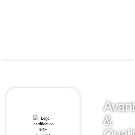
Avan
&
Quali