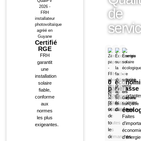
de
servi
Certifié
RGE
FRH
garantit
une
installation
0
économi
solaire
paperasse
Faites
fiable,
Nous
d’importante
conforme
nous
économies
aux
occupons
écolo
d’énergie.
normes
de
Faites
les plus
toutes
d’import
exigeantes.
les
économi
démarches
d’énergie