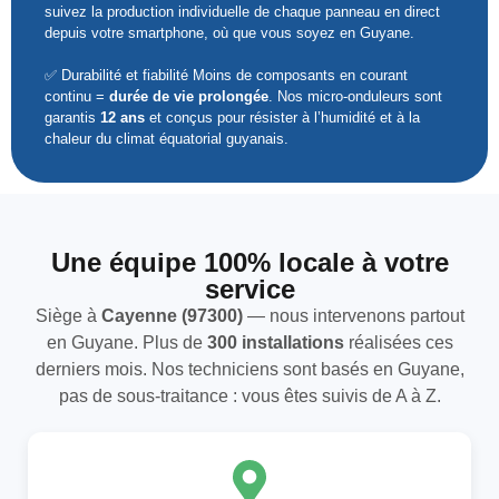
suivez la production individuelle de chaque panneau en direct
depuis votre smartphone, où que vous soyez en Guyane.
✅ Durabilité et fiabilité Moins de composants en courant
continu =
durée de vie prolongée
. Nos micro-onduleurs sont
garantis
12 ans
et conçus pour résister à l’humidité et à la
chaleur du climat équatorial guyanais.
Une équipe 100% locale à votre
service
Siège à
Cayenne (97300)
— nous intervenons partout
en Guyane. Plus de
300 installations
réalisées ces
derniers mois. Nos techniciens sont basés en Guyane,
pas de sous-traitance : vous êtes suivis de A à Z.