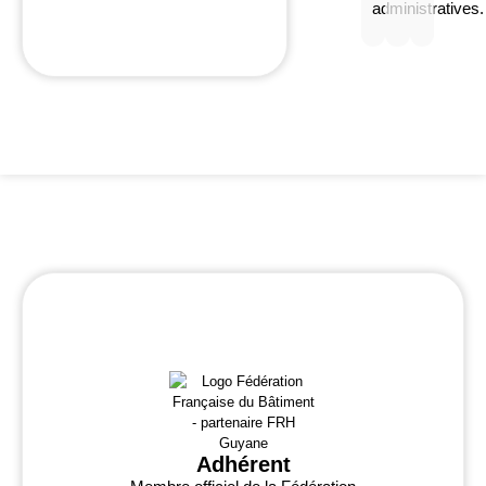
administratives.
Adhérent