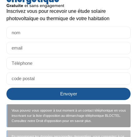
Gratuite
et sans engagement
Inscrivez vous pour recevoir une étude solaire
Lire la suite >
Lir
photovoltaïque ou thermique de votre habitation
Envoyer
Vous pouvez vous opposer à tout moment à un contact téléphonique en vous
inscrivant sur la liste d'opposition au démarchage téléphonique BLOCTEL.
Consultez notre Droit d'opposition pour en savoir plus.
En renseignant les données personnelles demandées, vous consentez à ce