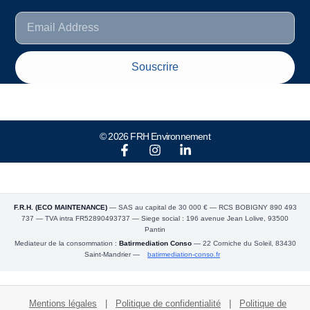
Souscrire
© 2026 FRH Environnement
F.R.H. (ECO MAINTENANCE)
— SAS au capital de 30 000 € — RCS BOBIGNY 890 493
737 — TVA intra FR52890493737 — Siege social : 196 avenue Jean Lolive, 93500
Pantin
Mediateur de la consommation :
Batirmediation Conso
— 22 Corniche du Soleil, 83430
Saint-Mandrier —
batirmediation-conso.fr
Mentions légales
|
Politique de confidentialité
|
Politique de