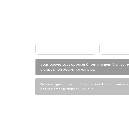
Gratuite et sans engagement
Demandez une étude é
Vous pouvez vous opposer à tout moment à un contact
d'opposition pour en savoir plus.
En renseignant les données personnelles demandées, v
des réglementations en vigueur.