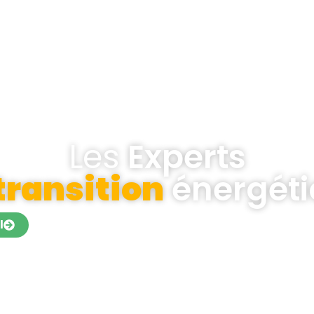
tre entreprise
blog
contactez-nous
Les
Experts
transition
énergét
l