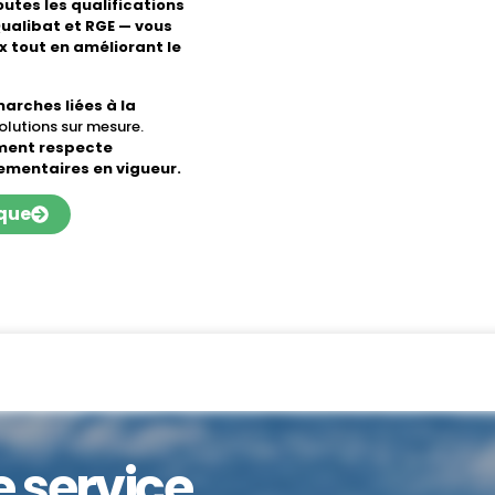
outes les qualifications
ualibat et RGE — vous
 tout en améliorant le
arches liées à la
olutions sur mesure.
ment respecte
mentaires en vigueur.
ique
e service