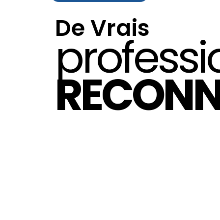
De Vrais
professi
RECONN