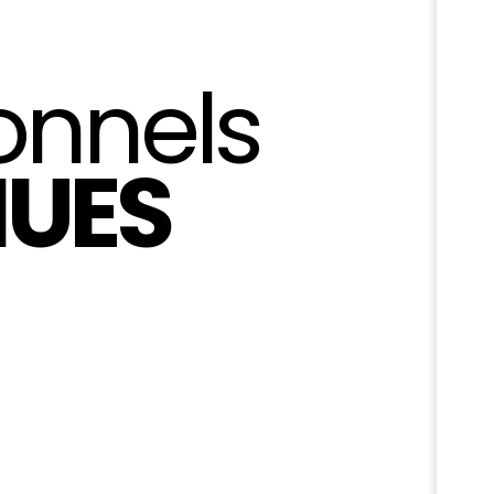
onnels
UES