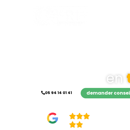
accueil
no
en
demander consei
05 94 14 01 41
4,9/5