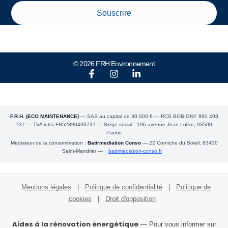
Souscrire
© 2026 FRH Environnement
F.R.H. (ECO MAINTENANCE)
— SAS au capital de 30 000 € — RCS BOBIGNY 890 493
737 — TVA intra FR52890493737 — Siege social : 196 avenue Jean Lolive, 93500
Pantin
Mediateur de la consommation :
Batirmediation Conso
— 22 Corniche du Soleil, 83430
Saint-Mandrier —
batirmediation-conso.fr
Mentions légales
|
Politique de confidentialité
|
Politique de
cookies
|
Droit d'opposition
Aides à la rénovation énergétique
— Pour vous informer sur