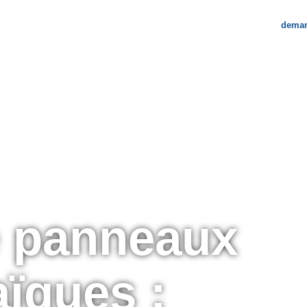
deman
re entreprise
blog
contactez-nous
e panneaux
aïques :