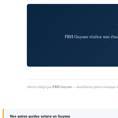
FRH Guyane réalise une étude
FRH Guyane
Article rédigé par
— Installateur photovoltaïque e
Nos autres guides solaire en Guyane