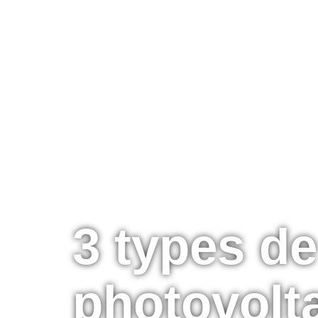
accueil
not
3 types d
photovolt