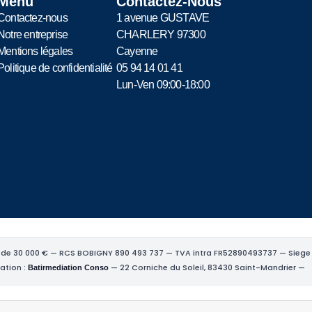
Menu
Contactez-Nous
Contactez-nous
1 avenue GUSTAVE
Notre entreprise
CHARLERY 97300
Mentions légales
Cayenne
Politique de confidentialité
05 94 14 01 41
Lun-Ven 09:00-18:00
de 30 000 € — RCS BOBIGNY 890 493 737 — TVA intra FR52890493737 — Siege so
ation :
— 22 Corniche du Soleil, 83430 Saint-Mandrier —
Batirmediation Conso