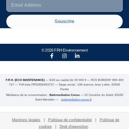
Souscrire
© 2026 FRH Environnement
F.R.H. (ECO MAINTENANCE)
— SAS au capital de 30 000 € — RCS BOBIGNY 890 493
737 — TVA intra FR52890493737 — Siege social : 196 avenue Jean Lolive, 93500
Pantin
Mediateur de la consommation :
Batirmediation Conso
— 22 Corniche du Soleil, 83430
Saint-Mandrier —
batirmediation-conso.fr
Mentions légales
|
Politique de confidentialité
|
Politique de
cookies
|
Droit d'opposition