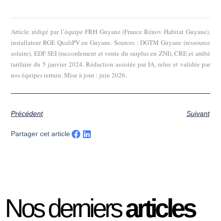
Article rédigé par l’équipe FRH Guyane (France Rénov Habitat Guyane),
installateur RGE QualiPV en Guyane. Sources : DGTM Guyane (ressource
solaire), EDF SEI (raccordement et vente du surplus en ZNI), CRE et arrêté
tarifaire du 5 janvier 2024. Rédaction assistée par IA, relue et validée par
nos équipes terrain. Mise à jour : juin 2026.
Précédent
Suivant
Partager cet article
Nos derniers
articles