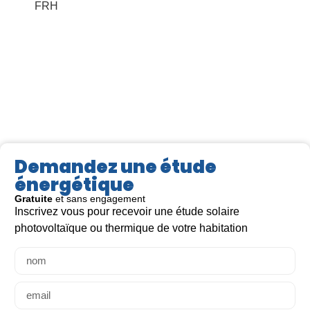
FRH
Demandez une étude
énergétique
Gratuite
et sans engagement
Inscrivez vous pour recevoir une étude solaire
Lire la suite >
Lir
photovoltaïque ou thermique de votre habitation