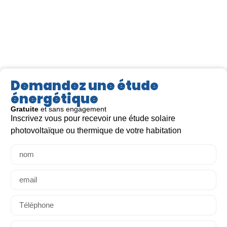
Demandez une étude
énergétique
Gratuite
et sans engagement
Inscrivez vous pour recevoir une étude solaire
Lire la suite >
Lir
photovoltaïque ou thermique de votre habitation