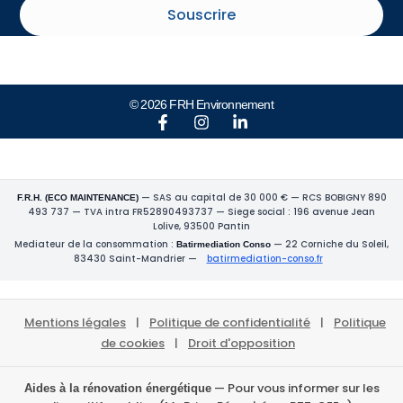
Souscrire
© 2026 FRH Environnement
— SAS au capital de 30 000 € — RCS BOBIGNY 890
F.R.H. (ECO MAINTENANCE)
493 737 — TVA intra FR52890493737 — Siege social : 196 avenue Jean
Lolive, 93500 Pantin
Mediateur de la consommation :
— 22 Corniche du Soleil,
Batirmediation Conso
83430 Saint-Mandrier —
batirmediation-conso.fr
Mentions légales
|
Politique de confidentialité
|
Politique
de cookies
|
Droit d'opposition
— Pour vous informer sur les
Aides à la rénovation énergétique