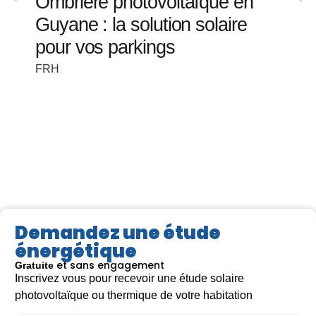
Ombrière photovoltaïque en
Guyane : la solution solaire
pour vos parkings
FRH
Demandez une étude
énergétique
et sans engagement
Gratuite
Inscrivez vous pour recevoir une étude solaire
Lire la suite >
Lir
photovoltaïque ou thermique de votre habitation