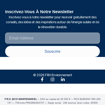
Inscrivez-Vous À Notre Newsletter
Inscrivez-vous à notre newsletter pour recevoir gratuitement des
conseils, des idées et des inspirations autour de l’énergie solaire et de
la rénovation durable.
Souscrire
© 2026 FRH Environnement
F.R.H. (ECO MAINTENANCE)
— SAS au capital de 30 000 € — RCS BOBIGNY 890 493
737 — TVA intra FR52890493737 — Siege social : 196 avenue Jean Lolive, 93500