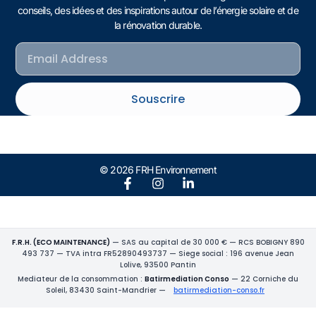
conseils, des idées et des inspirations autour de l’énergie solaire et de
la rénovation durable.
Souscrire
© 2026 FRH Environnement
F.R.H. (ECO MAINTENANCE)
— SAS au capital de 30 000 € — RCS BOBIGNY 890
493 737 — TVA intra FR52890493737 — Siege social : 196 avenue Jean
Lolive, 93500 Pantin
Mediateur de la consommation :
Batirmediation Conso
— 22 Corniche du
Soleil, 83430 Saint-Mandrier —
batirmediation-conso.fr