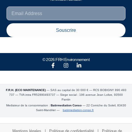
Souscrire
© 2026 FRH Environnement
F.R.H. (ECO MAINTENANCE)
— SAS au capital de 30 000 € — RCS BOBIGNY 890 493
737 — TVA intra FR52890493737 — Siege social : 196 avenue Jean Lolive, 93500
Pantin
Mediateur de la consommation :
Batirmediation Conso
— 22 Corniche du Soleil, 83430
Saint-Mandrier —
batirmediation-conso.fr
Mentions légales
|
Politique de confidentialité
|
Politique de