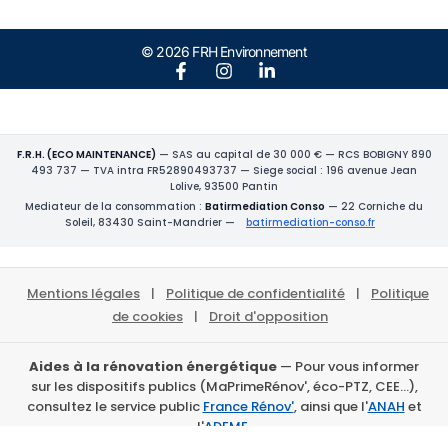
© 2026 FRH Environnement
F.R.H. (ECO MAINTENANCE)
— SAS au capital de 30 000 € — RCS BOBIGNY 890
493 737 — TVA intra FR52890493737 — Siege social : 196 avenue Jean
Lolive, 93500 Pantin
Mediateur de la consommation :
Batirmediation Conso
— 22 Corniche du
Soleil, 83430 Saint-Mandrier —
batirmediation-conso.fr
Mentions légales
|
Politique de confidentialité
|
Politique
de cookies
|
Droit d'opposition
Aides à la rénovation énergétique
— Pour vous informer
sur les dispositifs publics (MaPrimeRénov', éco-PTZ, CEE…),
consultez le service public
France Rénov'
, ainsi que l'
ANAH
et
l'
ADEME
.