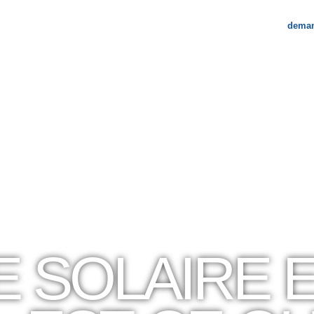
deman
re entreprise
blog
contactez-nous
E SOLAIRE 