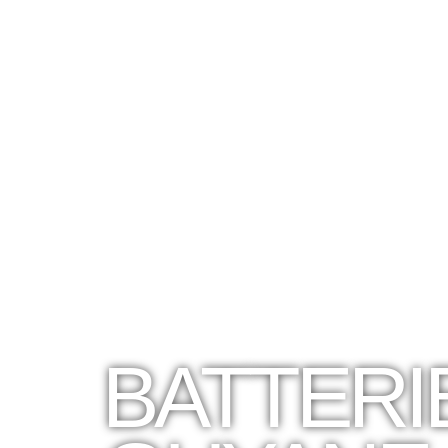
accueil
not
BATTERI