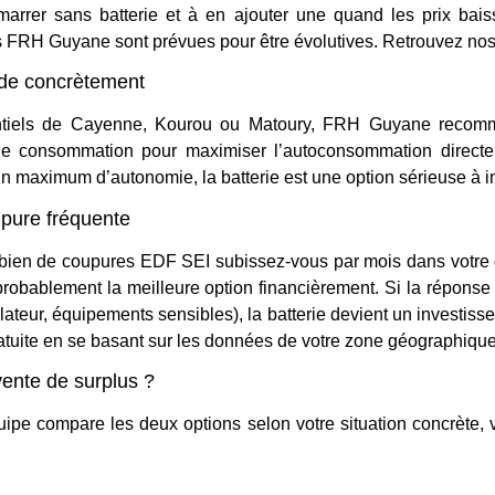
arrer sans batterie et à en ajouter une quand les prix bai
ns FRH Guyane sont prévues pour être évolutives. Retrouvez nos
e concrètement
dentiels de Cayenne, Kourou ou Matoury, FRH Guyane recomm
 de consommation pour maximiser l’autoconsommation directe.
n maximum d’autonomie, la batterie est une option sérieuse à in
oupure fréquente
mbien de coupures EDF SEI subissez-vous par mois dans votre qu
t probablement la meilleure option financièrement. Si la répons
teur, équipements sensibles), la batterie devient un investis
gratuite en se basant sur les données de votre zone géographique
vente de surplus ?
pe compare les deux options selon votre situation concrète, v