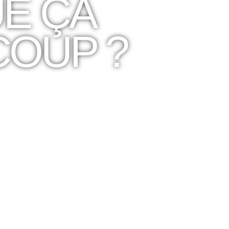
UE ÇA
COUP ?