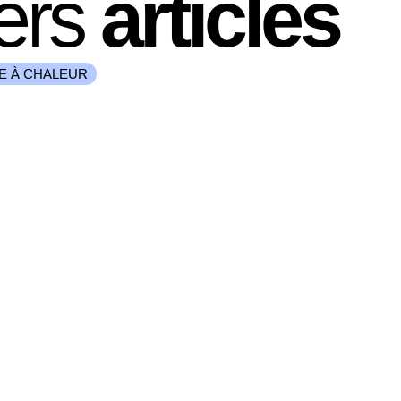
ers
articles
E À CHALEUR