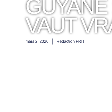
GUYANE 
VAUT VR
mars 2, 2026
Rédaction FRH