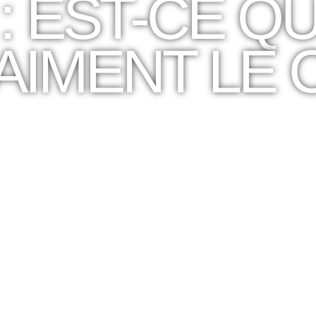
: EST-CE Q
AIMENT LE 