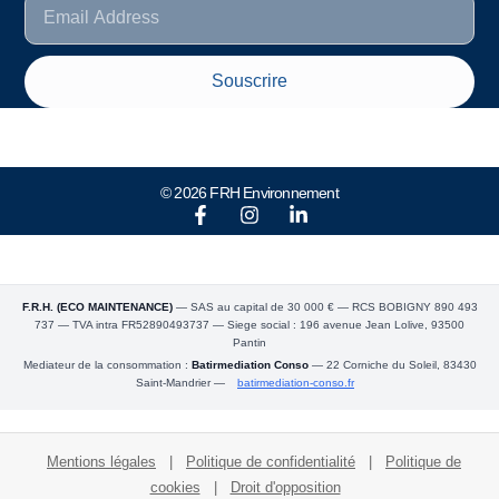
Souscrire
© 2026 FRH Environnement
F.R.H. (ECO MAINTENANCE)
— SAS au capital de 30 000 € — RCS BOBIGNY 890 493
737 — TVA intra FR52890493737 — Siege social : 196 avenue Jean Lolive, 93500
Pantin
Mediateur de la consommation :
Batirmediation Conso
— 22 Corniche du Soleil, 83430
Saint-Mandrier —
batirmediation-conso.fr
Mentions légales
|
Politique de confidentialité
|
Politique de
cookies
|
Droit d'opposition